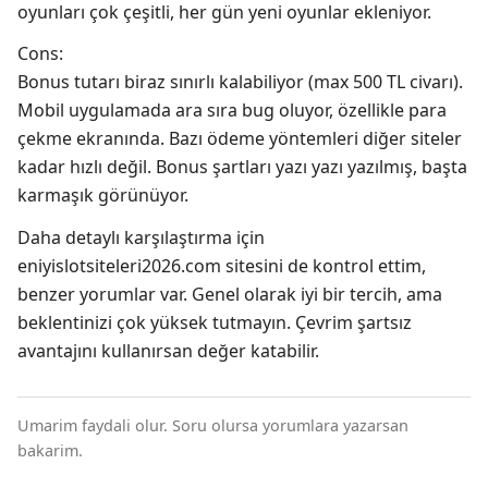
oyunları çok çeşitli, her gün yeni oyunlar ekleniyor.
Cons:
Bonus tutarı biraz sınırlı kalabiliyor (max 500 TL civarı).
Mobil uygulamada ara sıra bug oluyor, özellikle para
çekme ekranında. Bazı ödeme yöntemleri diğer siteler
kadar hızlı değil. Bonus şartları yazı yazı yazılmış, başta
karmaşık görünüyor.
Daha detaylı karşılaştırma için
eniyislotsiteleri2026.com sitesini de kontrol ettim,
benzer yorumlar var. Genel olarak iyi bir tercih, ama
beklentinizi çok yüksek tutmayın. Çevrim şartsız
avantajını kullanırsan değer katabilir.
Umarim faydali olur. Soru olursa yorumlara yazarsan
bakarim.