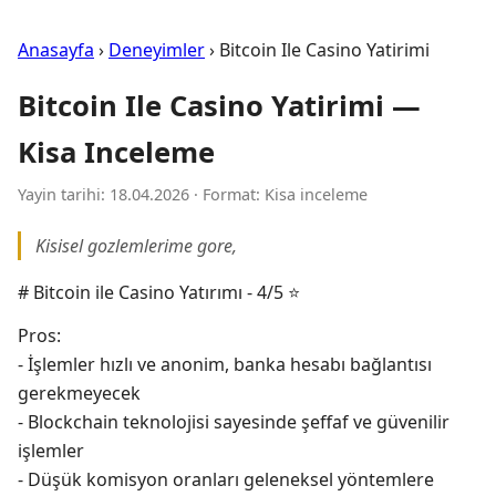
Anasayfa
›
Deneyimler
› Bitcoin Ile Casino Yatirimi
Bitcoin Ile Casino Yatirimi —
Kisa Inceleme
Yayin tarihi: 18.04.2026 · Format: Kisa inceleme
Kisisel gozlemlerime gore,
# Bitcoin ile Casino Yatırımı - 4/5 ⭐
Pros:
- İşlemler hızlı ve anonim, banka hesabı bağlantısı
gerekmeyecek
- Blockchain teknolojisi sayesinde şeffaf ve güvenilir
işlemler
- Düşük komisyon oranları geleneksel yöntemlere