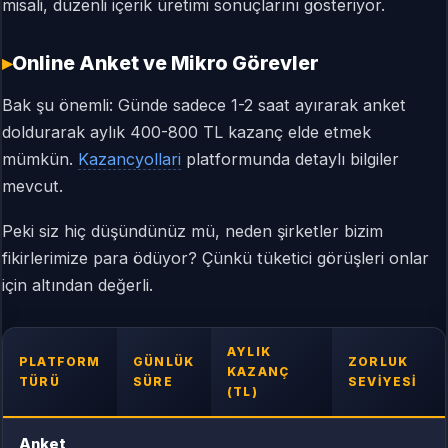
misali, düzenli içerik üretimi sonuçlarını gösteriyor.
Online Anket ve Mikro Görevler
Bak şu önemli: Günde sadece 1-2 saat ayırarak anket
doldurarak aylık 400-800 TL kazanç elde etmek
mümkün.
Kazancyollari
platformunda detaylı bilgiler
mevcut.
Peki siz hiç düşündünüz mü, neden şirketler bizim
fikirlerimize para ödüyor? Çünkü tüketici görüşleri onlar
için altından değerli.
AYLIK
PLATFORM
GÜNLÜK
ZORLUK
KAZANÇ
TÜRÜ
SÜRE
SEVIYESI
(TL)
Anket