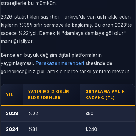
stratejilerle bu mümkün.
2026 istatistikleri şaşırtıcı: Türkiye'de yan gelir elde eden
kişilerin %38'i sıfır sermaye ile başlamış. Bu oran 2023'te
sadece %22'ydi. Demek ki "damlaya damlaya göl olur"
mantığı işliyor.
Bence en büyük değişim dijital platformların
yaygınlaşması.
Parakazanmarehberi
sitesinde de
görebileceğiniz gibi, artık binlerce farklı yöntem mevcut.
YATIRIMSIZ GELIR
ORTALAMA AYLIK
YIL
ELDE EDENLER
KAZANÇ (TL)
2023
%22
850
2024
%31
1.240