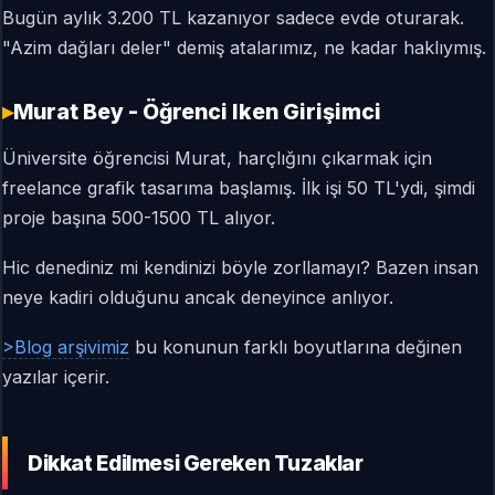
Bugün aylık 3.200 TL kazanıyor sadece evde oturarak.
"Azim dağları deler" demiş atalarımız, ne kadar haklıymış.
Murat Bey - Öğrenci Iken Girişimci
Üniversite öğrencisi Murat, harçlığını çıkarmak için
freelance grafik tasarıma başlamış. İlk işi 50 TL'ydi, şimdi
proje başına 500-1500 TL alıyor.
Hic denediniz mi kendinizi böyle zorllamayı? Bazen insan
neye kadiri olduğunu ancak deneyince anlıyor.
>Blog arşivimiz
bu konunun farklı boyutlarına değinen
yazılar içerir.
Dikkat Edilmesi Gereken Tuzaklar