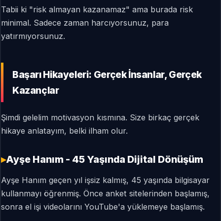
Tabii ki "risk almayan kazanamaz" ama burada risk
minimal. Sadece zaman harcıyorsunuz, para
yatırmıyorsunuz.
Başarı Hikayeleri: Gerçek İnsanlar, Gerçek
Kazançlar
Şimdi gelelim motivasyon kısmına. Size birkaç gerçek
hikaye anlatayım, belki ilham olur.
Ayşe Hanım - 45 Yaşında Dijital Dönüşüm
Ayşe Hanım geçen yıl işsiz kalmış, 45 yaşında bilgisayar
kullanmayı öğrenmiş. Önce anket sitelerinden başlamış,
sonra el işi videolarını YouTube'a yüklemeye başlamış.