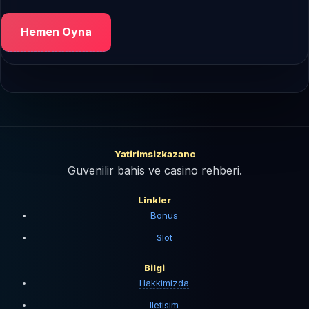
Hemen Oyna
Yatirimsizkazanc
Guvenilir bahis ve casino rehberi.
Linkler
Bonus
Slot
Bilgi
Hakkimizda
Iletisim