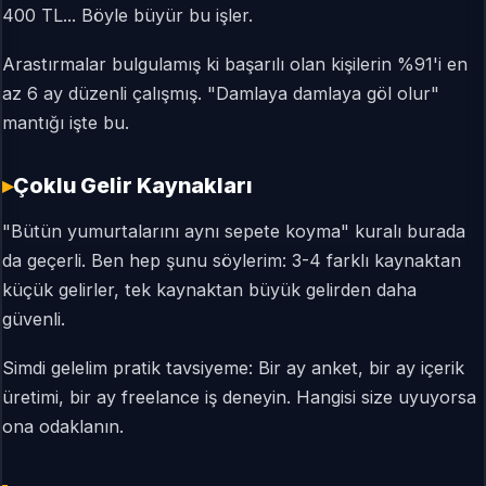
400 TL... Böyle büyür bu işler.
Arastırmalar bulgulamış ki başarılı olan kişilerin %91'i en
az 6 ay düzenli çalışmış. "Damlaya damlaya göl olur"
mantığı işte bu.
Çoklu Gelir Kaynakları
"Bütün yumurtalarını aynı sepete koyma" kuralı burada
da geçerli. Ben hep şunu söylerim: 3-4 farklı kaynaktan
küçük gelirler, tek kaynaktan büyük gelirden daha
güvenli.
Simdi gelelim pratik tavsiyeme: Bir ay anket, bir ay içerik
üretimi, bir ay freelance iş deneyin. Hangisi size uyuyorsa
ona odaklanın.