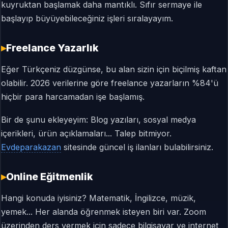
kuyruktan başlamak daha mantıklı. Sıfır sermaye ile
başlayıp büyüyebileceğiniz işleri sıralayayım.
Freelance Yazarlık
Eğer Türkçeniz düzgünse, bu alan sizin için biçilmiş kaftan
olabilir. 2026 verilerine göre freelance yazarların %84'ü
hiçbir para harcamadan işe başlamış.
Bir de şunu ekleyeyim: Blog yazıları, sosyal medya
içerikleri, ürün açıklamaları... Talep bitmiyor.
Evdeparakazan
sitesinde güncel iş ilanları bulabilirsiniz.
Online Eğitmenlik
Hangi konuda iyisiniz? Matematik, İngilizce, müzik,
yemek... Her alanda öğrenmek isteyen biri var. Zoom
üzerinden ders vermek için sadece bilgisayar ve internet