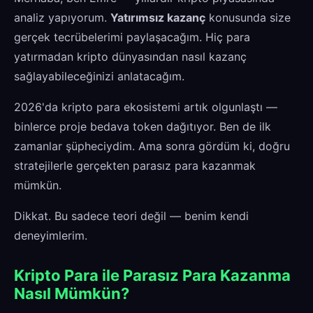
analiz yapıyorum.
Yatırımsız kazanç
konusunda size
gerçek tecrübelerimi paylaşacağım. Hiç para
yatırmadan kripto dünyasından nasıl kazanç
sağlayabileceğinizi anlatacağım.
2026'da kripto para ekosistemi artık olgunlaştı —
binlerce proje bedava token dağıtıyor. Ben de ilk
zamanlar şüpheciydim. Ama sonra gördüm ki, doğru
stratejilerle gerçekten parasız para kazanmak
mümkün.
Dikkat. Bu sadece teori değil — benim kendi
deneyimlerim.
Kripto Para ile Parasız Para Kazanma
Nasıl Mümkün?