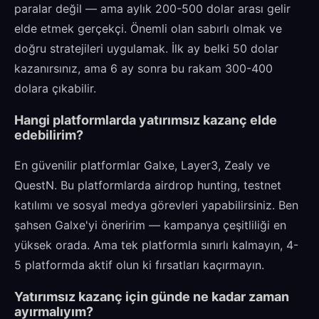
paralar değil — ama aylık 200-500 dolar arası gelir
elde etmek gerçekçi. Önemli olan sabırlı olmak ve
doğru stratejileri uygulamak. İlk ay belki 50 dolar
kazanırsınız, ama 6 ay sonra bu rakam 300-400
dolara çıkabilir.
Hangi platformlarda yatırımsız kazanç elde
edebilirim?
En güvenilir platformlar Galxe, Layer3, Zealy ve
QuestN. Bu platformlarda airdrop hunting, testnet
katılımı ve sosyal medya görevleri yapabilirsiniz. Ben
şahsen Galxe'yi öneririm — kampanya çeşitliliği en
yüksek orada. Ama tek platformla sınırlı kalmayın, 4-
5 platformda aktif olun ki fırsatları kaçırmayın.
Yatırımsız kazanç için günde ne kadar zaman
ayırmalıyım?