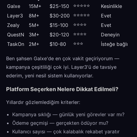
⭐⭐⭐⭐⭐
Galxe
15M+
$25-150
Kesinlikle
⭐⭐⭐⭐⭐
Layer3
8M+
$30-200
Evet
⭐⭐⭐⭐
Zealy
5M+
$15-100
Evet
⭐⭐⭐⭐
QuestN
3M+
$20-120
Deneyin
⭐⭐⭐
TaskOn
2M+
$10-80
İsteğe bağlı
Ben şahsen Galxe'de en çok vakit geçiriyorum —
kampanya çeşitliliği çok iyi. Layer3'ü de tavsiye
ederim, yeni nesil sistem kullanıyorlar.
Platform Seçerken Nelere Dikkat Edilmeli?
Yıllardır gözlemlediğim kriterler:
Kampanya sıklığı — günlük yeni görevler var mı?
Ödeme geçmişi — gerçekten ödüyor mu?
Kullanıcı sayısı — çok kalabalık rekabet yaratır