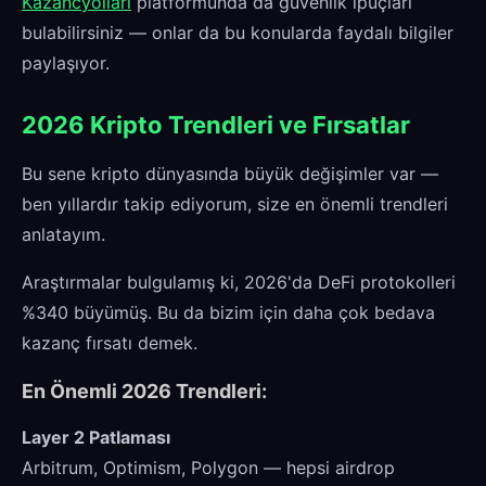
Kazancyollari
platformunda da güvenlik ipuçları
bulabilirsiniz — onlar da bu konularda faydalı bilgiler
paylaşıyor.
2026 Kripto Trendleri ve Fırsatlar
Bu sene kripto dünyasında büyük değişimler var —
ben yıllardır takip ediyorum, size en önemli trendleri
anlatayım.
Araştırmalar bulgulamış ki, 2026'da DeFi protokolleri
%340 büyümüş. Bu da bizim için daha çok bedava
kazanç fırsatı demek.
En Önemli 2026 Trendleri:
Layer 2 Patlaması
Arbitrum, Optimism, Polygon — hepsi airdrop