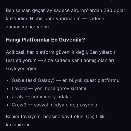
Ben şahsen geçen ay sadece airdrop'lardan 280 dolar
kazandım. Hiçbir para yatırmadım — sadece
zamanımı harcadım.
Hangi Platformlar En Güvenilir?
Acikcasi, her platform güvenilir değil. Ben yıllardır
test ediyorum — size sadece kanıtlanmış olanları
söyleyeceğim:
Galxe (eski Galaxy) — en büyük quest platformu
Layer3 — yeni nesil görev sistemi
Zealy — community odaklı
Crew3 — sosyal medya entegrasyonlu
Benim tavsiyem: hepsine kayıt olun. Çeşitlilik
kazanırsınız.