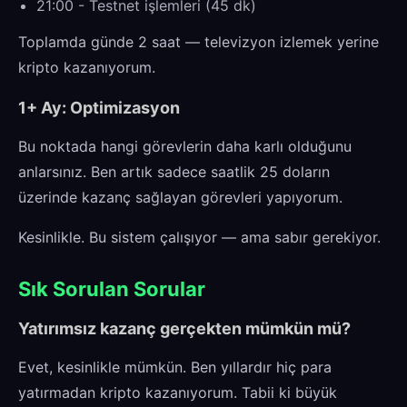
21:00 - Testnet işlemleri (45 dk)
Toplamda günde 2 saat — televizyon izlemek yerine
kripto kazanıyorum.
1+ Ay: Optimizasyon
Bu noktada hangi görevlerin daha karlı olduğunu
anlarsınız. Ben artık sadece saatlik 25 doların
üzerinde kazanç sağlayan görevleri yapıyorum.
Kesinlikle. Bu sistem çalışıyor — ama sabır gerekiyor.
Sık Sorulan Sorular
Yatırımsız kazanç gerçekten mümkün mü?
Evet, kesinlikle mümkün. Ben yıllardır hiç para
yatırmadan kripto kazanıyorum. Tabii ki büyük