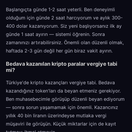
Başlangıçta günde 1-2 saat yeterli. Ben deneyimli
olduğum için günde 2 saat harcıyorum ve aylık 300-
400 dolar kazanıyorum. Siz yeni başlıyorsanız ilk ay
günde 1 saat ayırın — sistemi öğrenin. Sonra
zamanınızı artırabilirsiniz. Önemli olan düzenli olmak,
haftada 2-3 gün değil her gün biraz vakit ayırın.
Bedava kazanılan kripto paralar vergiye tabi
mi?
Türkiye'de kripto kazançları vergiye tabi. Bedava
kazandığınız token'ları da beyan etmeniz gerekiyor.
Ben muhasebecimle görüşüp düzenli beyan ediyorum
— sonra sorun yaşamamak için önemli. Kazancınız
yıllık 40 bin liranın üzerindeyse mutlaka vergi
müşaviri ile görüşün. Küçük miktarlar için de kayıt