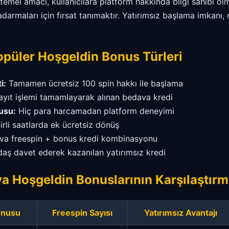
mel amacı, kullanıcılara platform hakkında bilgi sahibi ol
armaları için fırsat tanımaktır. Yatırımsız başlama imkanı,
opüler Hoşgeldin Bonus Türleri
i:
Tamamen ücretsiz 100 spin hakkı ile başlama
yıt işlemi tamamlayarak alınan bedava kredi
usu:
Hiç para harcamadan platform deneyimi
irli saatlarda ek ücretsiz dönüş
a freespin + bonus kredi kombinasyonu
aş davet ederek kazanılan yatırımsız kredi
a Hoşgeldin Bonuslarının Karşılaştırm
onusu
Freespin Sayısı
Yatırımsız Avantajı