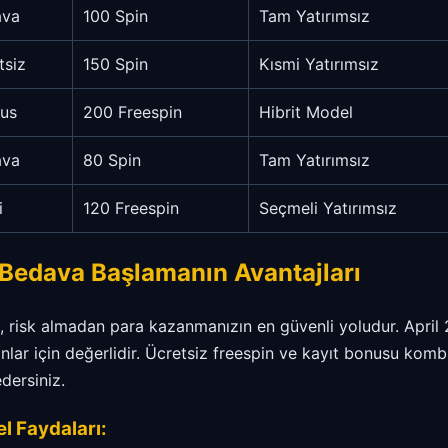
ava
100 Spin
Tam Yatırımsız
tsiz
150 Spin
Kısmi Yatırımsız
us
200 Freespin
Hibrit Model
ava
80 Spin
Tam Yatırımsız
i
120 Freespin
Seçmeli Yatırımsız
 Bedava Başlamanın Avantajları
ı, risk almadan para kazanmanızın en güvenli yoludur. Apri
ayanlar için değerlidir. Ücretsiz freespin ve kayıt bonusu k
dersiniz.
l Faydaları: