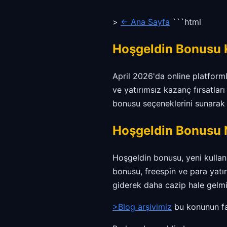
>
← Ana Sayfa
```html
Hoşgeldin Bonusu Ka
April 2026'da online platforml
ve yatırımsız kazanç fırsatlar
bonusu seçeneklerini sunarak 
Hoşgeldin Bonusu 
Hoşgeldin bonusu, yeni kullanıc
bonusu, freespin ve para yatır
giderek daha cazip hale gelmiş
>Blog arşivimiz
bu konunun far