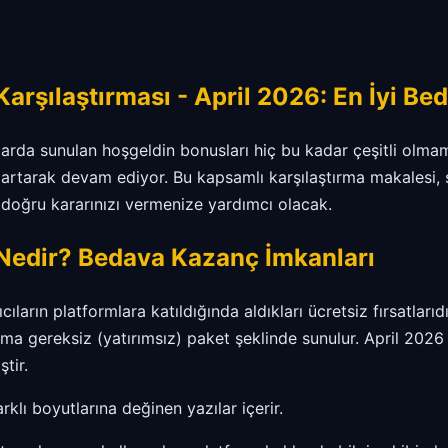
rşılaştırması - April 2026: En İyi Bed
arda sunulan hoşgeldin bonusları hiç bu kadar çeşitli olmam
ı artarak devam ediyor. Bu kapsamlı karşılaştırma makalesi,
doğru kararınızı vermenize yardımcı olacak.
Nedir? Bedava Kazanç İmkanları
ıların platformlara katıldığında aldıkları ücretsiz fırsatlarıd
ma gereksiz (yatırımsız) paket şeklinde sunulur. April 2026 
tir.
klı boyutlarına değinen yazılar içerir.