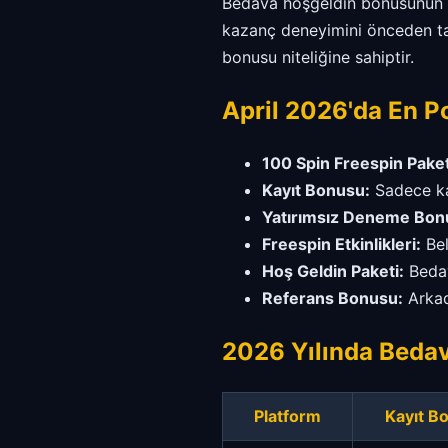
Bedava hoşgeldin bonusunun te
kazanç deneyimini önceden tad
bonusu niteliğine sahiptir.
April 2026'da En P
100 Spin Freespin Paket
Kayıt Bonusu:
Sadece ka
Yatırımsız Deneme Bon
Freespin Etkinlikleri:
Bel
Hoş Geldin Paketi:
Bedav
Referans Bonusu:
Arkad
2026 Yılında Bedav
Platform
Kayıt B