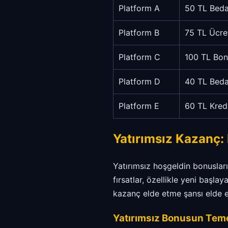
Platform A
50 TL Bed
Platform B
75 TL Ücre
Platform C
100 TL Bon
Platform D
40 TL Bed
Platform E
60 TL Kred
Yatırımsız Kazanç:
Yatırımsız hoşgeldin bonuslar
fırsatlar, özellikle yeni başl
kazanç elde etme şansı elde e
Yatırımsız Bonusun Teme