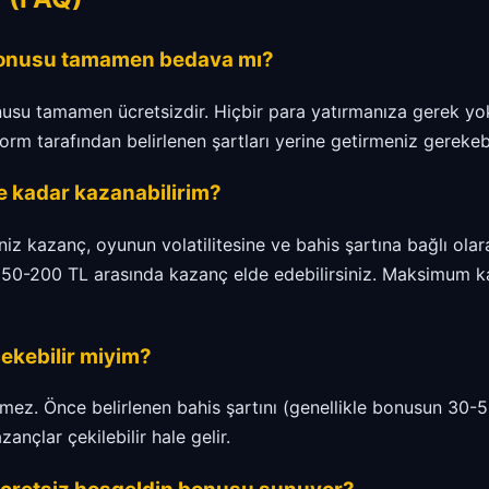
 bonusu tamamen bedava mı?
nusu tamamen ücretsizdir. Hiçbir para yatırmanıza gerek y
orm tarafından belirlenen şartları yerine getirmeniz gerekebi
ne kadar kazanabilirim?
iz kazanç, oyunun volatilitesine ve bahis şartına bağlı olar
ma 50-200 TL arasında kazanç elde edebilirsiniz. Maksimum ka
ekebilir miyim?
ez. Önce belirlenen bahis şartını (genellikle bonusun 30-
nçlar çekilebilir hale gelir.