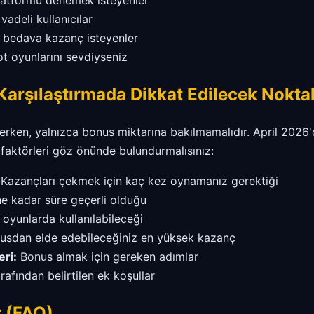
atformu denemek isteyenler
adeli kullanıcılar
edava kazanç isteyenler
t oyunlarını sevdiyseniz
arşılaştırmada Dikkat Edilecek Nokta
ken, yalnızca bonus miktarına bakılmamalıdır. April 2026'
 faktörleri göz önünde bulundurmalısınız:
Kazançları çekmek için kaç kez oynamanız gerektiği
 kadar süre geçerli olduğu
oyunlarda kullanılabileceği
sdan elde edebileceğiniz en yüksek kazanç
ri:
Bonus almak için gereken adımlar
afından belirtilen ek koşullar
r (FAQ)