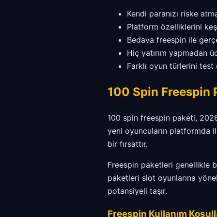
Kendi paranızı riske at
Platform özelliklerini keş
Bedava freespin ile ger
Hiç yatırım yapmadan üc
Farklı oyun türlerini tes
100 Spin Freespin 
100 spin freespin paketi, 202
yeni oyuncuların platformda i
bir fırsattır.
Freespin paketleri genellikle b
paketleri slot oyunlarına yön
potansiyeli taşır.
Freespin Kullanım Koşull